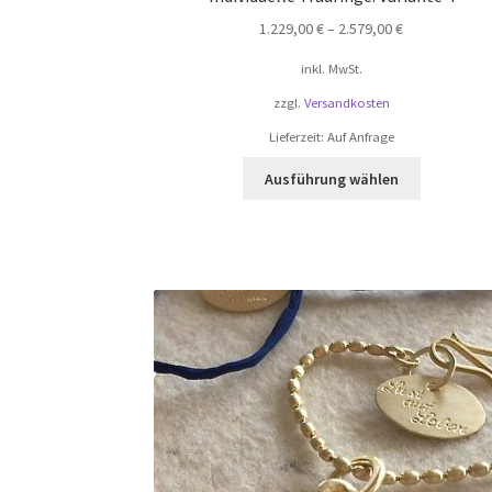
1.229,00
€
–
2.579,00
€
inkl. MwSt.
zzgl.
Versandkosten
Lieferzeit:
Auf Anfrage
Dieses
Ausführung wählen
Produkt
weist
mehrere
Varianten
auf.
Die
Optionen
können
auf
der
Produktsei
gewählt
werden