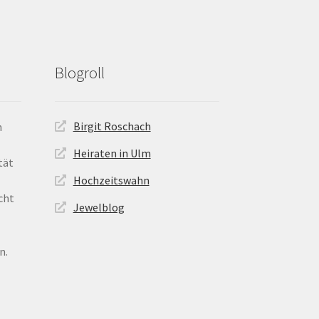
der
Produktseite
gewählt
werden
Blogroll
Birgit Roschach
n
Heiraten in Ulm
tät
Hochzeitswahn
cht
Jewelblog
n.