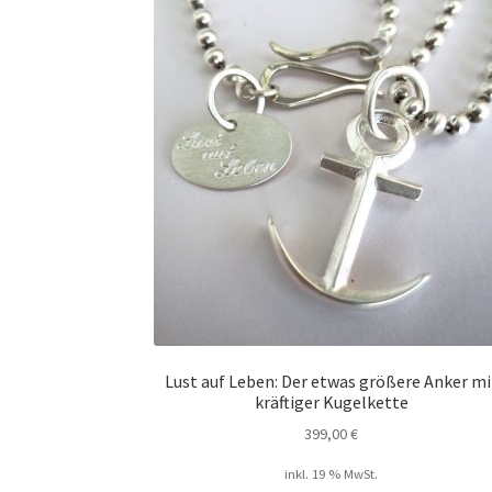
auf.
Die
Optionen
können
auf
der
Produktsei
gewählt
werden
Lust auf Leben: Der etwas größere Anker mi
kräftiger Kugelkette
399,00
€
inkl. 19 % MwSt.