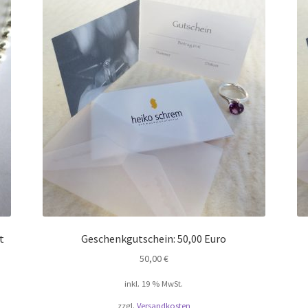
te
t
Geschenkgutschein: 50,00 Euro
50,00
€
inkl. 19 % MwSt.
zzgl.
Versandkosten