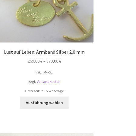
werden
Lust auf Leben: Armband Silber 2,0 mm
269,00
€
–
379,00
€
inkl. MwSt.
zzgl.
Versandkosten
Lieferzeit:
2 - 5 Werktage
Dieses
Ausführung wählen
Produkt
weist
mehrere
Varianten
auf.