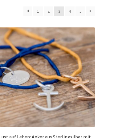
1
2
3
4
5
Lust auf Leben: Anker aus Sterlingsilber mit