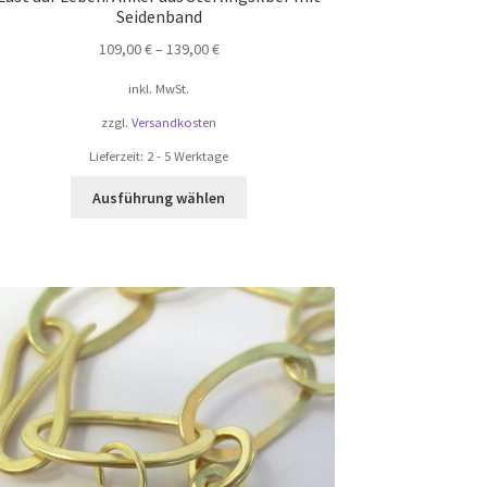
Seidenband
109,00
€
–
139,00
€
inkl. MwSt.
zzgl.
Versandkosten
Lieferzeit:
2 - 5 Werktage
Dieses
Ausführung wählen
Produkt
weist
mehrere
Varianten
auf.
Die
Optionen
können
auf
der
Produktseite
gewählt