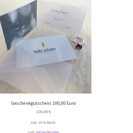
Die
Optionen
können
auf
der
Produktseite
gewählt
werden
Geschenkgutschein: 100,00 Euro
100,00
€
inkl. 19 % MwSt.
zzgl.
Versandkosten