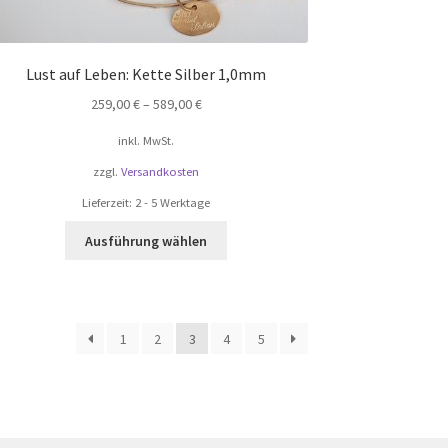
Lust auf Leben: Kette Silber 1,0mm
259,00
€
–
589,00
€
inkl. MwSt.
zzgl.
Versandkosten
Lieferzeit:
2 - 5 Werktage
Dieses
Ausführung wählen
Produkt
weist
mehrere
Varianten
1
2
3
4
5
auf.
Die
Optionen
können
auf