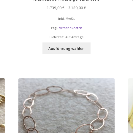
1.739,00
€
–
3.180,00
€
inkl. MwSt.
zzgl.
Versandkosten
Lieferzeit:
Auf Anfrage
Dieses
Ausführung wählen
Produkt
weist
mehrere
Varianten
auf.
Die
Optionen
können
auf
der
te
Produktseite
gewählt
werden