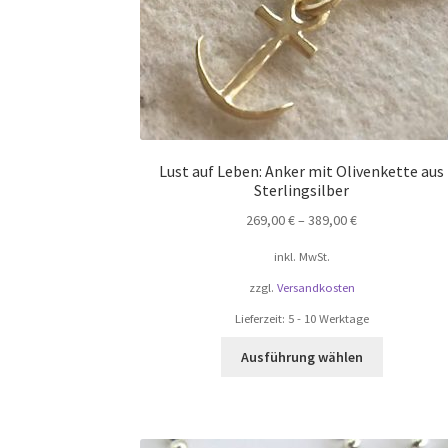
Lust auf Leben: Anker mit Olivenkette aus
Sterlingsilber
269,00
€
–
389,00
€
inkl. MwSt.
zzgl.
Versandkosten
Lieferzeit:
5 - 10 Werktage
Dieses
Ausführung wählen
Produkt
weist
mehrere
Varianten