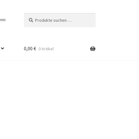
Suchen
Suchen
rem
nach:
0,00
€
0 Artikel