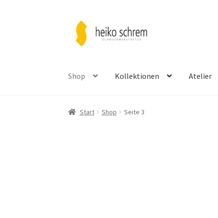
Zur
Zum
Navigation
Inhalt
springen
springen
Shop
Kollektionen
Atelier
Start
Shop
Seite 3