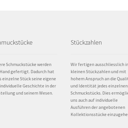
te
hmuckstücke
Stückzahlen
ere Schmuckstücke werden
Wir fertigen ausschliesslich i
Hand gefertigt. Dadurch hat
kleinen Stückzahlen und mit
s einzelne Stück seine eigene
hohem Anspruch an die Quali
individuelle Geschichte in der
und Identität jedes einzelnen
tellung und seinem Wesen.
Schmuckstücks. Dies ermögli
uns auch auf individuelle
Ausführen der angebotenen
Kollektionsstücke einzugehe