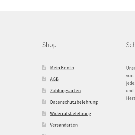
können
auf
der
Produktsei
gewählt
werden
Shop
Sc
Mein Konto
Uns
von 
AGB
jede
Zahlungsarten
und 
Hers
Datenschutzbelehrung
Widerrufsbelehrung
Versandarten