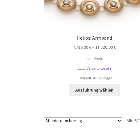
Helios: Armband
7.739,00
€
–
11.520,00
€
inkl. MwSt.
zzgl.
Versandkosten
Lieferzeit:
Auf Anfrage
Dieses
Ausführung wählen
Produkt
weist
mehrere
Varianten
Alle 6
auf.
Die
Optionen