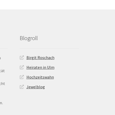
können
auf
der
Produktseite
gewählt
werden
Blogroll
Birgit Roschach
n
Heiraten in Ulm
tät
Hochzeitswahn
cht
Jewelblog
n.