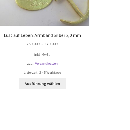
Lust auf Leben: Armband Silber 2,0 mm
269,00
€
–
379,00
€
inkl. MwSt.
zzgl.
Versandkosten
Lieferzeit:
2 - 5 Werktage
Dieses
Ausführung wählen
Produkt
weist
mehrere
Varianten
auf.
Die
Optionen