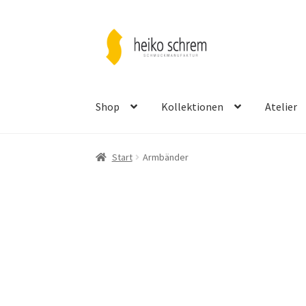
Zur
Zum
Navigation
Inhalt
springen
springen
Shop
Kollektionen
Atelier
Start
Armbänder