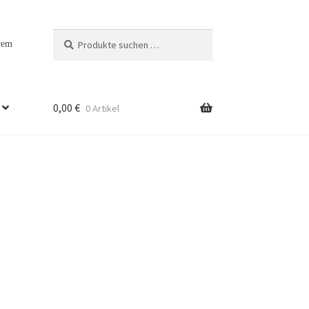
Suchen
Suchen
rem
nach:
0,00
€
0 Artikel