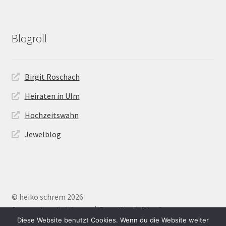
Blogroll
Birgit Roschach
Heiraten in Ulm
Hochzeitswahn
Jewelblog
© heiko schrem 2026
Datenschutzbelehrung
Erstellt mit WooCommerce
.
Diese Website benutzt Cookies. Wenn du die Website weiter