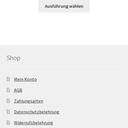
Dieses
Ausführung wählen
Produkt
weist
mehrere
Varianten
auf.
Die
Optionen
Shop
können
auf
der
Mein Konto
Produktseite
gewählt
AGB
werden
Zahlungsarten
Datenschutzbelehrung
Widerrufsbelehrung