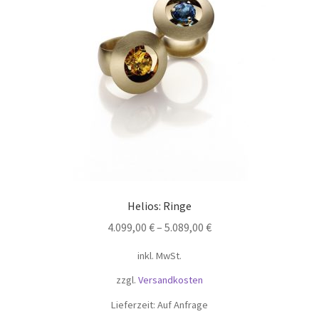
können
auf
der
Produktseite
gewählt
werden
Helios: Ringe
4.099,00
€
–
5.089,00
€
inkl. MwSt.
zzgl.
Versandkosten
Lieferzeit:
Auf Anfrage