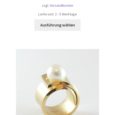
zzgl.
Versandkosten
Lieferzeit:
2 - 5 Werktage
Dieses
Ausführung wählen
Produkt
weist
mehrere
Varianten
auf.
Die
Optionen
können
auf
der
Produktseite
gewählt
werden