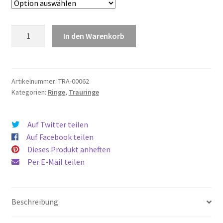
Individuelle
In den Warenkorb
Trauringe:
Variante
4
Menge
Artikelnummer:
TRA-00062
Kategorien:
Ringe
,
Trauringe
Auf Twitter teilen
Auf Facebook teilen
Dieses Produkt anheften
Per E-Mail teilen
Beschreibung