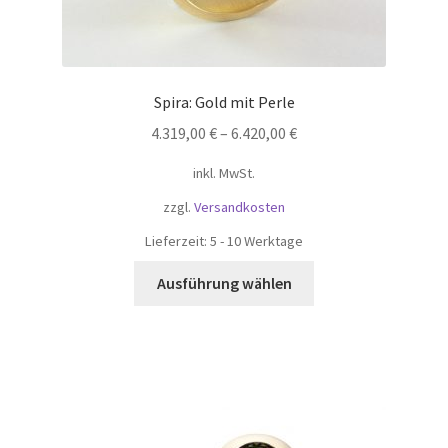
Spira: Gold mit Perle
4.319,00
€
–
6.420,00
€
inkl. MwSt.
zzgl.
Versandkosten
Lieferzeit:
5 - 10 Werktage
Dieses
Ausführung wählen
Produkt
weist
mehrere
Varianten
auf.
Die
Optionen