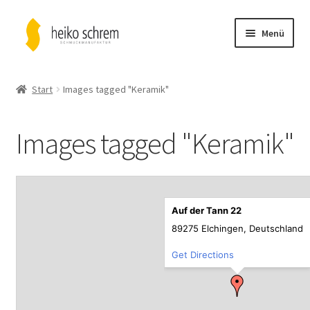
Zur
Zum
Menü
Navigation
Inhalt
springen
springen
News
Start
Images tagged "Keramik"
Unterm
Shop
öffnen
Images tagged "Keramik"
Unterm
Kollektionen
öffnen
Unterm
Portrait
öffnen
Auf der Tann 22
Unterm
Atelier
89275 Elchingen, Deutschland
öffnen
Unterm
Kontakt
Get Directions
öffnen